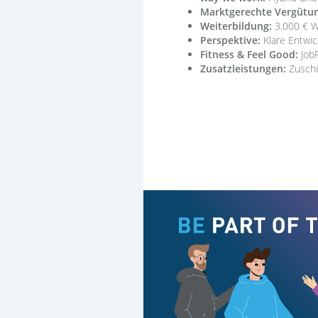
Marktgerechte Vergütun
Weiterbildung:
3.000 € We
Perspektive:
Klare Entwic
Fitness & Feel Good:
JobR
Zusatzleistungen:
Zuschü