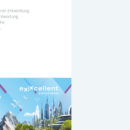
iner Entwicklung.
antwortung.
he.
.