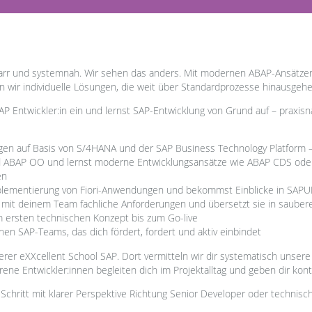
 starr und systemnah. Wir sehen das anders. Mit modernen ABAP-Ansätze
 wir individuelle Lösungen, die weit über Standardprozesse hinausgehe
AP Entwickler:in ein und lernst SAP-Entwicklung von Grund auf – praxisna
en auf Basis von S/4HANA und der SAP Business Technology Platform –
d ABAP OO und lernst moderne Entwicklungsansätze wie ABAP CDS oder 
en
mplementierung von Fiori-Anwendungen und bekommst Einblicke in SAPU
 mit deinem Team fachliche Anforderungen und übersetzt sie in sauber
m ersten technischen Konzept bis zum Go-live
enen SAP-Teams, das dich fördert, fordert und aktiv einbindet
erer eXXcellent School SAP. Dort vermitteln wir dir systematisch unser
rene Entwickler:innen begleiten dich im Projektalltag und geben dir kont
 Schritt mit klarer Perspektive Richtung Senior Developer oder technisch