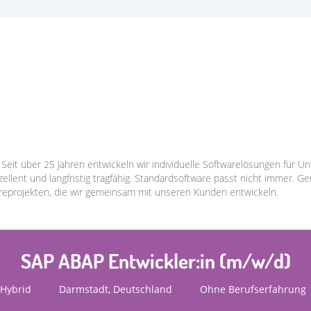
. Seit über 25 Jahren entwickeln wir individuelle Softwarelösungen für 
ellent und langfristig tragfähig. Standardsoftware passt nicht immer. 
wareprojekten, die wir gemeinsam mit unseren Kunden entwickeln.
SAP ABAP Entwickler:in (m/w/d)
Hybrid
Darmstadt, Deutschland
Ohne Berufserfahrung