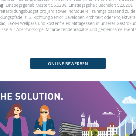
g:
Einstiegsgehalt Master: 56.520€, Einstiegsgehalt Bachelor: 52.020€
iterbildungsbudget pro Jahr sowie individuelle Trainings passend zu de
klungspfade, z. B. Richtung Senior Developer, Architekt oder Projektver
ad, EGYM Wellpass und kostenfreies Mittagessen in unserer Gastroküc
sse zur Altersvorsorge, Mitarbeitendenrabatte und gemeinsame Events
ONLINE BEWERBEN