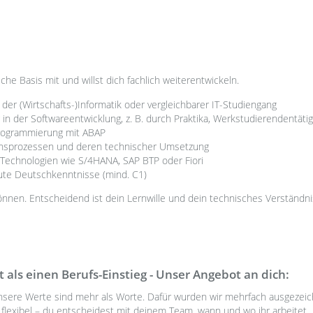
che Basis mit und willst dich fachlich weiterentwickeln.
er (Wirtschafts-)Informatik oder vergleichbarer IT-Studiengang
 in der Softwareentwicklung, z. B. durch Praktika, Werkstudierendentätig
Programmierung mit ABAP
nsprozessen und deren technischer Umsetzung
Technologien wie S/4HANA, SAP BTP oder Fiori
ute Deutschkenntnisse (mind. C1)
önnen. Entscheidend ist dein Lernwille und dein technisches Verständni
 als einen Berufs-Einstieg - Unser Angebot an dich:
sere Werte sind mehr als Worte. Dafür wurden wir mehrfach ausgezeic
flexibel – du entscheidest mit deinem Team, wann und wo ihr arbeitet.